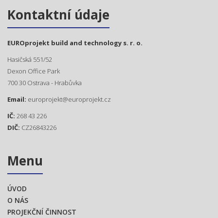
Kontaktní údaje
EUROprojekt build and technology s. r. o.
Hasičská 551/52
Dexon Office Park
700 30 Ostrava - Hrabůvka
Email:
europrojekt@europrojekt.cz
IČ:
268 43 226
DIČ:
CZ26843226
Menu
ÚVOD
O NÁS
PROJEKČNÍ ČINNOST