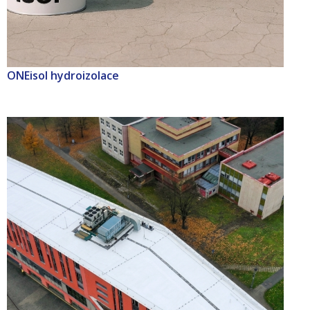
ONEisol hydroizolace